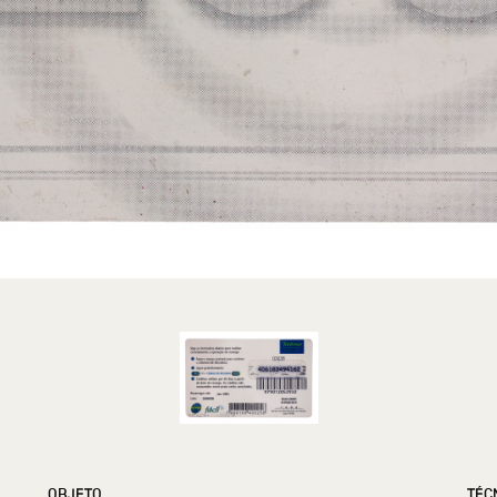
OBJETO
TÉC