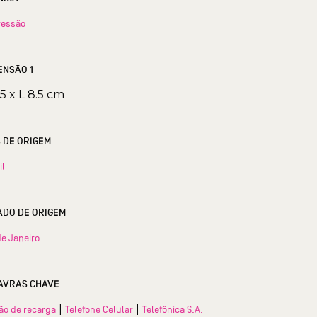
ressão
ENSÃO 1
.5 x L 8.5 cm
S DE ORIGEM
il
ESTADO DE ORIGEM
de Janeiro
AVRAS CHAVE
|
|
ão de recarga
Telefone Celular
Telefônica S.A.