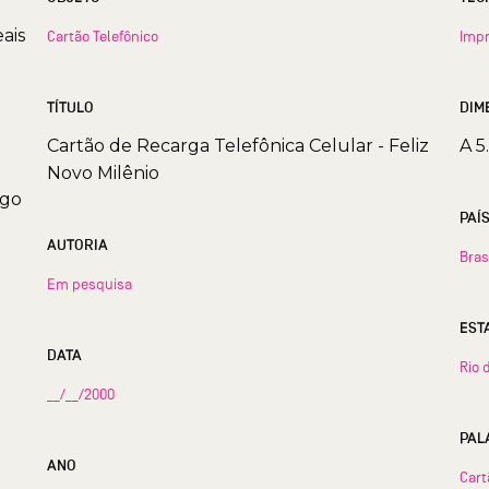
ais
Cartão Telefônico
Imp
TÍTULO
DIM
Cartão de Recarga Telefônica Celular - Feliz
A 5
Novo Milênio
igo
PAÍ
AUTORIA
Bras
Em pesquisa
DATA
Rio 
__/__/2000
PAL
ANO
Cart