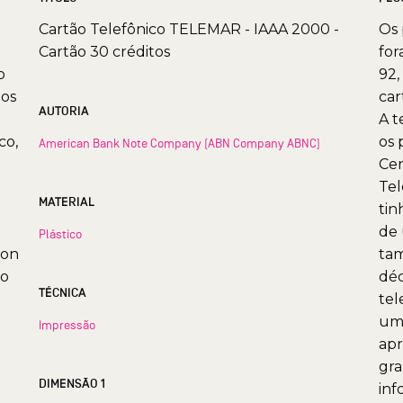
Cartão Telefônico TELEMAR - IAAA 2000 -
Os 
Cartão 30 créditos
for
o
92,
mos
car
AUTORIA
A t
co,
os 
American Bank Note Company (ABN Company ABNC)
Cen
Tel
MATERIAL
tin
de 
Plástico
ion
tam
ão
déc
TÉCNICA
tel
uma
Impressão
apr
gra
DIMENSÃO 1
inf