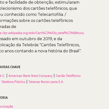
to e facilidade de obtenção, estimularam
olecionismo dos cartões telefônicos, que
ou conhecido como Telecartofilia. /
ormações sobre os cartões telefônicos
iradas de
s://pt.wikipedia.org/wiki/Cart%C3%A3o_telef%C3%B4nico,
ssado em outubro de 2019, e da
licação da Telebrás “Cartões Telefônicos,
co anos contando a nova história do Brasil”.
AVRAS CHAVE
|
|
N.C.
American Bank Note Company
Cartão Telefônico
|
|
Telefone Público
Telemar Norte Leste S.A.
TORIA
unicação