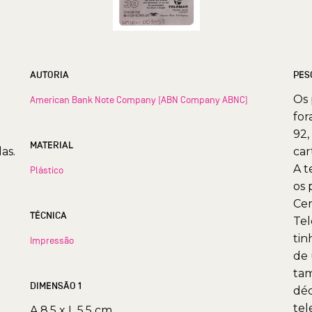
AUTORIA
PES
Os 
American Bank Note Company (ABN Company ABNC)
for
92,
MATERIAL
as.
car
A t
Plástico
os 
Cen
TÉCNICA
Tel
tin
Impressão
de 
tam
DIMENSÃO 1
déc
tel
A 8.5 x L 5.5 cm