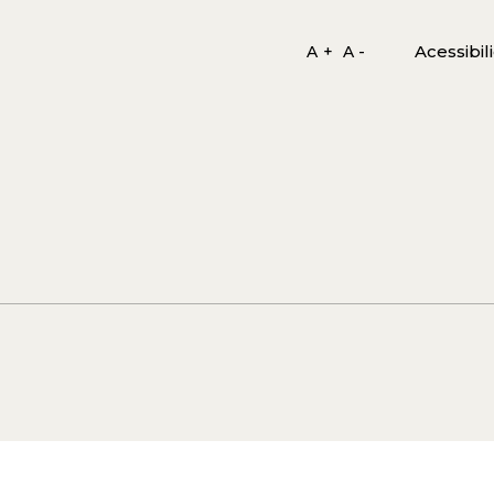
Acessibil
A +
A -