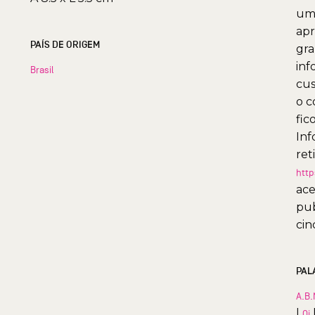
uma
apr
PAÍS DE ORIGEM
gra
inf
Brasil
cus
o c
fic
Inf
ret
http
ace
pub
cin
PAL
A.B.
|
Oi