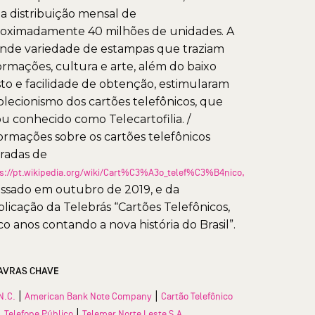
 distribuição mensal de
oximadamente 40 milhões de unidades. A
nde variedade de estampas que traziam
ormações, cultura e arte, além do baixo
to e facilidade de obtenção, estimularam
olecionismo dos cartões telefônicos, que
ou conhecido como Telecartofilia. /
ormações sobre os cartões telefônicos
iradas de
s://pt.wikipedia.org/wiki/Cart%C3%A3o_telef%C3%B4nico,
ssado em outubro de 2019, e da
licação da Telebrás “Cartões Telefônicos,
co anos contando a nova história do Brasil”.
AVRAS CHAVE
|
|
N.C.
American Bank Note Company
Cartão Telefônico
|
|
Telefone Público
Telemar Norte Leste S.A.