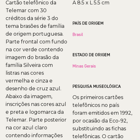
Cartão telefônico da
A 8.5 x L 5.5 cm
Telemar com 30
créditos da série 3 do
PAÍS DE ORIGEM
tema brasões de família
de origem portuguesa.
Brasil
Parte frontal com fundo
na cor verde contendo
ESTADO DE ORIGEM
imagem do brasão da
família Silveira com
Minas Gerais
listras nas cores
vermelha e cinza e
PESQUISA MUSEOLÓGICA
desenho de cruz azul.
Abaixo da imagem,
Os primeiros cartões
inscrições nas cores azul
telefônicos no país
e preta e logomarca da
foram emitidos em 1992,
Telemar. Parte posterior
por ocasião da Eco-92,
na cor azul claro
substituindo as fichas
contendo informações
telefônicas. O cartão