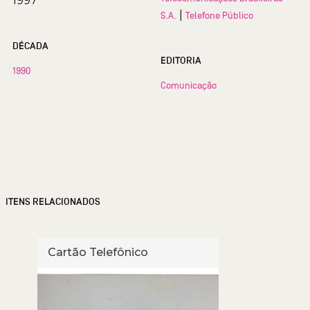
1997
|
S.A.
Telefone Público
DÉCADA
EDITORIA
1990
Comunicação
ITENS RELACIONADOS
Cartão Telefônico
Cart