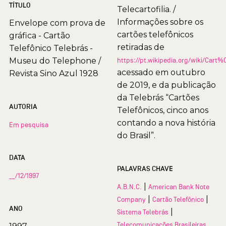
TÍTULO
Telecartofilia. /
Informações sobre os
Envelope com prova de
cartões telefônicos
gráfica - Cartão
retiradas de
Telefônico Telebrás -
Museu do Telephone /
https://pt.wikipedia.org/wiki/Car
acessado em outubro
Revista Sino Azul 1928
de 2019, e da publicação
da Telebrás “Cartões
AUTORIA
Telefônicos, cinco anos
contando a nova história
Em pesquisa
do Brasil”.
DATA
PALAVRAS CHAVE
__/12/1997
|
A.B.N.C.
American Bank Note
|
|
Company
Cartão Telefônico
ANO
|
Sistema Telebrás
Telecomunicações Brasileiras