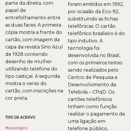
parte da direita, com
foram emitidos em 1992,
papel de
por ocasião da Eco-92,
entrefolhamento entre
substituindo as fichas
as duas faces. A primeira
telefônicas. O cartão
cópia mostra a frente do
telefônico brasileiro é do
cartão, com imagem da
tipo indutivo. A
capa da revista Sino Azul
tecnologia foi
de 1928 contendo
desenvolvida no Brasil,
desenho de mulher
com os primeiros testes
utilizando telefone do
sendo realizados pelo
tipo castiçal. A segunda
Centro de Pesquisa e
mostra o verso do
Desenvolvimento da
cartão, com inscrições na
Telebrás – CPqD. Os
cor preta.
cartões telefônicos
tinham como função
realizar o pagamento de
TIPO DE ACERVO
uma ligação em
Museológico
telefone público,