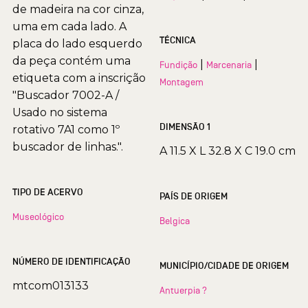
de madeira na cor cinza,
uma em cada lado. A
TÉCNICA
placa do lado esquerdo
da peça contém uma
|
|
Fundição
Marcenaria
etiqueta com a inscrição
Montagem
"Buscador 7002-A /
Usado no sistema
DIMENSÃO 1
rotativo 7A1 como 1º
buscador de linhas.".
A 11.5 X L 32.8 X C 19.0 cm
TIPO DE ACERVO
PAÍS DE ORIGEM
Museológico
Belgica
NÚMERO DE IDENTIFICAÇÃO
MUNICÍPIO/CIDADE DE ORIGEM
mtcom013133
Antuerpia ?