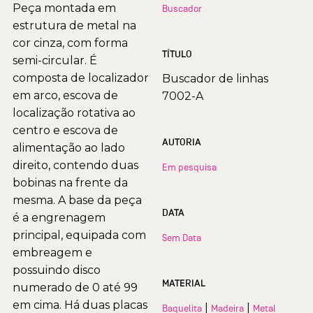
Peça montada em
Buscador
estrutura de metal na
cor cinza, com forma
TÍTULO
semi-circular. É
composta de localizador
Buscador de linhas
em arco, escova de
7002-A
localização rotativa ao
centro e escova de
AUTORIA
alimentação ao lado
direito, contendo duas
Em pesquisa
bobinas na frente da
mesma. A base da peça
DATA
é a engrenagem
principal, equipada com
Sem Data
embreagem e
possuindo disco
MATERIAL
numerado de 0 até 99
em cima. Há duas placas
|
|
Baquelita
Madeira
Metal