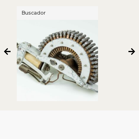
Buscador
Sist