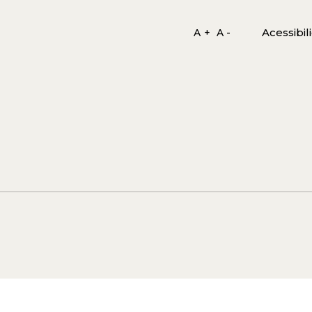
Acessibil
A +
A -