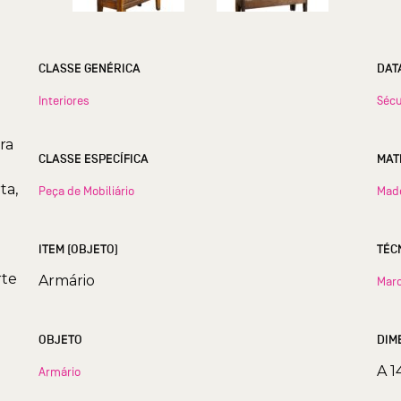
CLASSE GENÉRICA
DAT
Interiores
Sécu
ra
CLASSE ESPECÍFICA
MAT
e
ta,
Peça de Mobiliário
Mad
ITEM (OBJETO)
TÉC
rte
Armário
Marc
OBJETO
DIM
A 1
Armário