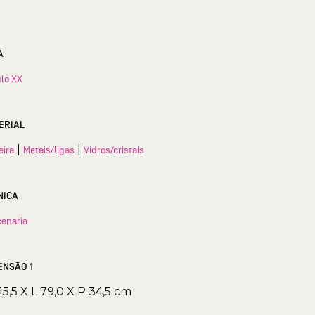
A
lo XX
ERIAL
|
|
eira
Metais/ligas
Vidros/cristais
NICA
enaria
ENSÃO 1
45,5 X L 79,0 X P 34,5 cm