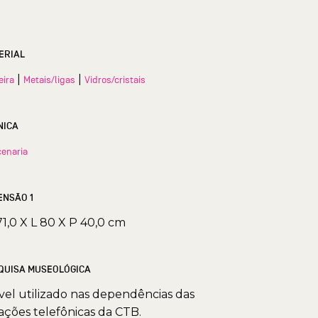
ERIAL
|
|
eira
Metais/ligas
Vidros/cristais
NICA
enaria
ENSÃO 1
71,0 X L 80 X P 40,0 cm
QUISA MUSEOLÓGICA
el utilizado nas dependências das
ações telefônicas da CTB.