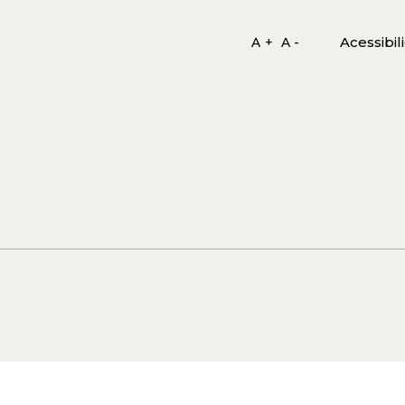
Acessibil
A +
A -