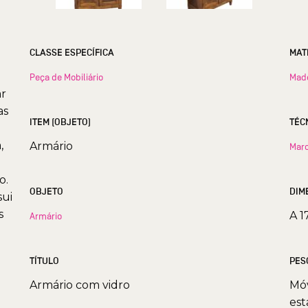
CLASSE ESPECÍFICA
MAT
Peça de Mobiliário
Mad
ar
as
ITEM (OBJETO)
TÉC
,
Armário
Marc
o.
OBJETO
DIM
sui
s
A 1
Armário
TÍTULO
PES
Armário com vidro
Móv
est