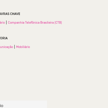
AVRAS CHAVE
|
ário
Companhia Telefônica Brasileira (CTB)
TORIA
|
unicação
Mobiliário
io
Armário