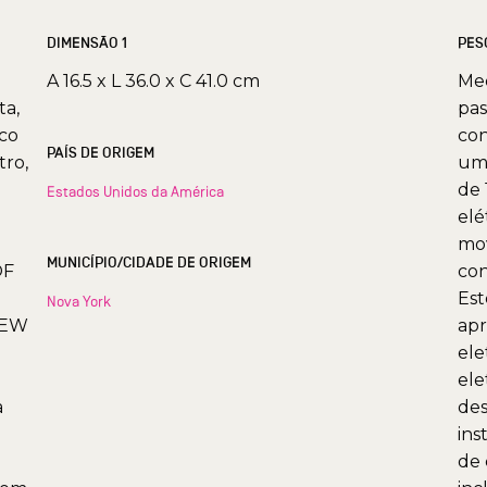
DIMENSÃO 1
PES
A 16.5 x L 36.0 x C 41.0 cm
Med
ta,
pas
ico
con
PAÍS DE ORIGEM
tro,
um 
de 
Estados Unidos da América
elé
mo
MUNICÍPIO/CIDADE DE ORIGEM
OF
co
Est
Nova York
NEW
ap
ele
el
a
des
ins
de 