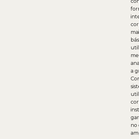
con
for
int
cor
mai
bás
uti
med
ana
a g
Cor
sis
uti
cor
ins
gar
no 
amp