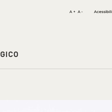
Acessibil
A +
A -
GICO