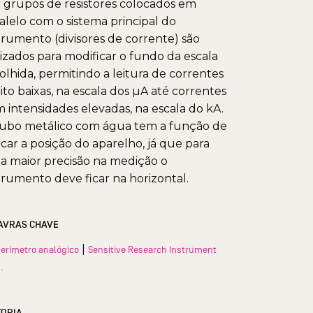
 grupos de resistores colocados em
alelo com o sistema principal do
trumento (divisores de corrente) são
lizados para modificar o fundo da escala
olhida, permitindo a leitura de correntes
to baixas, na escala dos µA até correntes
 intensidades elevadas, na escala do kA.
ubo metálico com água tem a função de
icar a posição do aparelho, já que para
 maior precisão na medição o
trumento deve ficar na horizontal.
AVRAS CHAVE
|
rímetro analógico
Sensitive Research Instrument
.
TORIA