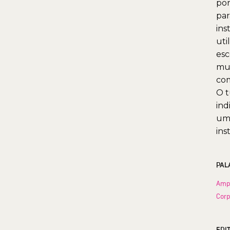
por
par
ins
uti
esc
mui
com
O t
ind
uma
ins
PAL
Ampe
Corp
EDI