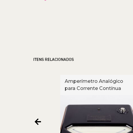
ITENS RELACIONADOS
analógico para
Amperímetro Analógico
ntínua
para Corrente Contínua