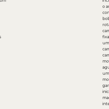
com
inc
o a
co
bo
rot
ca
s
fix
uma
ca
ca
mo
agu
uma
mol
gar
ini
mag
int