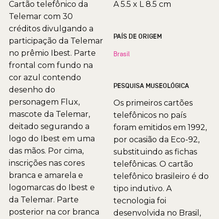
Cartão telefônico da
A 5.5 x L 8.5 cm
Telemar com 30
créditos divulgando a
PAÍS DE ORIGEM
participação da Telemar
no prêmio Ibest. Parte
Brasil
frontal com fundo na
cor azul contendo
PESQUISA MUSEOLÓGICA
desenho do
personagem Flux,
Os primeiros cartões
mascote da Telemar,
telefônicos no país
deitado segurando a
foram emitidos em 1992,
logo do Ibest em uma
por ocasião da Eco-92,
das mãos. Por cima,
substituindo as fichas
inscrições nas cores
telefônicas. O cartão
branca e amarela e
telefônico brasileiro é do
logomarcas do Ibest e
tipo indutivo. A
da Telemar. Parte
tecnologia foi
posterior na cor branca
desenvolvida no Brasil,