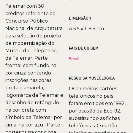
Telemar com 30
créditos referente ao
DIMENSÃO 1
Concurso Público
Nacional de Arquitetura
A 5.5 x L 8.5 cm
para seleção do projeto
de modernização do
PAÍS DE ORIGEM
Museu do Telephone,
da Telemar. Parte
Brasil
frontal com fundo na
cor cinza contendo
PESQUISA MUSEOLÓGICA
inscrições nas cores
preta e amarela,
Os primeiros cartões
logomarca da Telemar e
telefônicos no país
desenho de retângulo
foram emitidos em 1992,
na cor preta com
por ocasião da Eco-92,
símbolo da Telemar por
substituindo as fichas
cima, na cor azul. Parte
telefônicas. O cartão
posterior na cor cinza