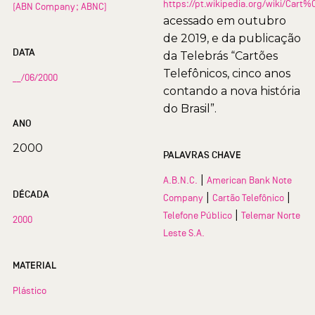
https://pt.wikipedia.org/wiki/Car
(ABN Company; ABNC)
acessado em outubro
de 2019, e da publicação
DATA
da Telebrás “Cartões
Telefônicos, cinco anos
__/06/2000
contando a nova história
do Brasil”.
ANO
2000
PALAVRAS CHAVE
|
A.B.N.C.
American Bank Note
DÉCADA
|
|
Company
Cartão Telefônico
|
Telefone Público
Telemar Norte
2000
Leste S.A.
MATERIAL
Plástico