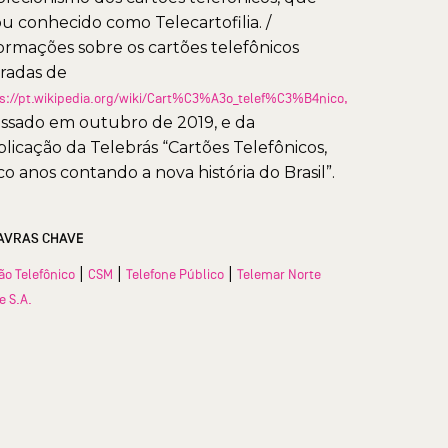
ou conhecido como Telecartofilia. /
ormações sobre os cartões telefônicos
iradas de
s://pt.wikipedia.org/wiki/Cart%C3%A3o_telef%C3%B4nico,
ssado em outubro de 2019, e da
licação da Telebrás “Cartões Telefônicos,
co anos contando a nova história do Brasil”.
AVRAS CHAVE
|
|
|
ão Telefônico
CSM
Telefone Público
Telemar Norte
e S.A.