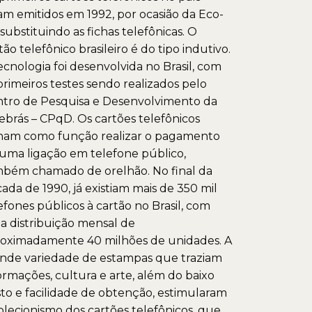
am emitidos em 1992, por ocasião da Eco-
 substituindo as fichas telefônicas. O
tão telefônico brasileiro é do tipo indutivo.
ecnologia foi desenvolvida no Brasil, com
primeiros testes sendo realizados pelo
tro de Pesquisa e Desenvolvimento da
ebrás – CPqD. Os cartões telefônicos
ham como função realizar o pagamento
uma ligação em telefone público,
bém chamado de orelhão. No final da
ada de 1990, já existiam mais de 350 mil
efones públicos à cartão no Brasil, com
 distribuição mensal de
oximadamente 40 milhões de unidades. A
nde variedade de estampas que traziam
ormações, cultura e arte, além do baixo
to e facilidade de obtenção, estimularam
olecionismo dos cartões telefônicos, que