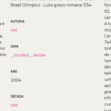
Brasil Olímpico - Luta greco romana 7/34
for
92,
car
AUTORIA
a e
A t
os 
CSM
a,
Cen
e
Tel
DATA
ior
tin
ário
de 
|
__/03/2004
__/04/2004
tam
déc
ANO
tel
uma
2004
apr
gra
DÉCADA
inf
cus
2000
o c