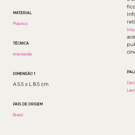
fic
MATERIAL
Inf
ret
Plástico
http
ace
TÉCNICA
pub
cin
Impressão
PAL
DIMENSÃO 1
Cart
A 5.5 x L 8.5 cm
Lest
PAÍS DE ORIGEM
Brasil