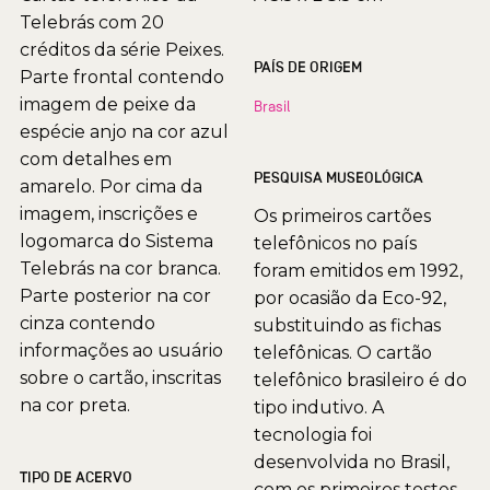
Telebrás com 20
créditos da série Peixes.
PAÍS DE ORIGEM
Parte frontal contendo
imagem de peixe da
Brasil
espécie anjo na cor azul
com detalhes em
PESQUISA MUSEOLÓGICA
amarelo. Por cima da
imagem, inscrições e
Os primeiros cartões
logomarca do Sistema
telefônicos no país
Telebrás na cor branca.
foram emitidos em 1992,
Parte posterior na cor
por ocasião da Eco-92,
cinza contendo
substituindo as fichas
informações ao usuário
telefônicas. O cartão
sobre o cartão, inscritas
telefônico brasileiro é do
na cor preta.
tipo indutivo. A
tecnologia foi
desenvolvida no Brasil,
TIPO DE ACERVO
com os primeiros testes