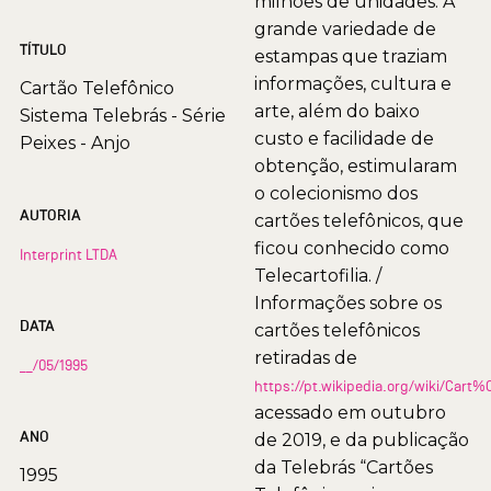
milhões de unidades. A
grande variedade de
TÍTULO
estampas que traziam
informações, cultura e
Cartão Telefônico
arte, além do baixo
Sistema Telebrás - Série
custo e facilidade de
Peixes - Anjo
obtenção, estimularam
o colecionismo dos
AUTORIA
cartões telefônicos, que
ficou conhecido como
Interprint LTDA
Telecartofilia. /
Informações sobre os
DATA
cartões telefônicos
retiradas de
__/05/1995
https://pt.wikipedia.org/wiki/Car
acessado em outubro
ANO
de 2019, e da publicação
da Telebrás “Cartões
1995