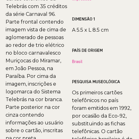
Telebrás com 35 créditos
da série Carnaval 96.
DIMENSÃO 1
Parte frontal contendo
imagem vista de cima de
A 5.5 x L 8.5 cm
aglomerado de pessoas
ao redor de trio elétrico
PAÍS DE ORIGEM
no bloco carnavalesco
Muriçocas do Miramar,
Brasil
em João Pessoa, na
Paraíba. Por cima da
PESQUISA MUSEOLÓGICA
imagem, inscrições e
logomarca do Sistema
Os primeiros cartões
Telebrás na cor branca.
telefônicos no país
Parte posterior na cor
foram emitidos em 1992,
cinza contendo
por ocasião da Eco-92,
informações ao usuário
substituindo as fichas
sobre o cartão, inscritas
telefônicas. O cartão
na cor preta.