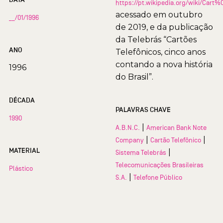
https://pt.wikipedia.org/wiki/Car
acessado em outubro
__/01/1996
de 2019, e da publicação
da Telebrás “Cartões
ANO
Telefônicos, cinco anos
contando a nova história
1996
do Brasil”.
DÉCADA
PALAVRAS CHAVE
1990
|
A.B.N.C.
American Bank Note
|
|
Company
Cartão Telefônico
MATERIAL
|
Sistema Telebrás
Telecomunicações Brasileiras
Plástico
|
S.A.
Telefone Público