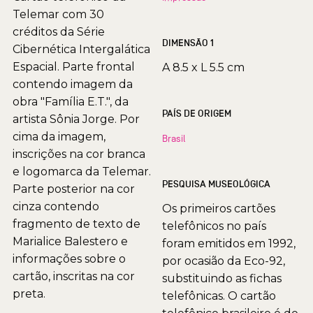
Telemar com 30
créditos da Série
DIMENSÃO 1
Cibernética Intergalática
Espacial. Parte frontal
A 8.5 x L 5.5 cm
contendo imagem da
obra "Família E.T.", da
PAÍS DE ORIGEM
artista Sônia Jorge. Por
cima da imagem,
Brasil
inscrições na cor branca
e logomarca da Telemar.
PESQUISA MUSEOLÓGICA
Parte posterior na cor
cinza contendo
Os primeiros cartões
fragmento de texto de
telefônicos no país
Marialice Balestero e
foram emitidos em 1992,
informações sobre o
por ocasião da Eco-92,
cartão, inscritas na cor
substituindo as fichas
preta.
telefônicas. O cartão