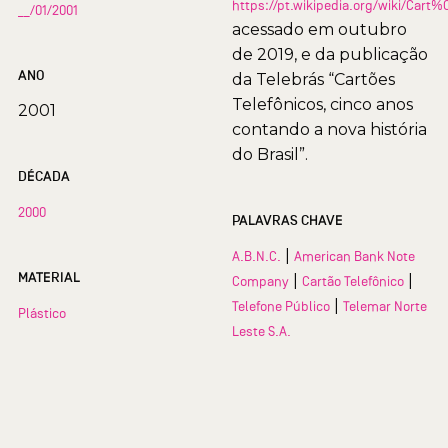
https://pt.wikipedia.org/wiki/Car
__/01/2001
acessado em outubro
de 2019, e da publicação
ANO
da Telebrás “Cartões
Telefônicos, cinco anos
2001
contando a nova história
do Brasil”.
DÉCADA
2000
PALAVRAS CHAVE
|
A.B.N.C.
American Bank Note
MATERIAL
|
|
Company
Cartão Telefônico
|
Telefone Público
Telemar Norte
Plástico
Leste S.A.