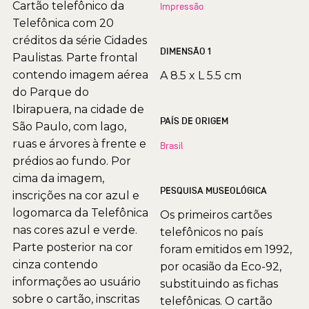
Cartão telefônico da
Impressão
Telefônica com 20
créditos da série Cidades
DIMENSÃO 1
Paulistas. Parte frontal
contendo imagem aérea
A 8.5 x L 5.5 cm
do Parque do
Ibirapuera, na cidade de
PAÍS DE ORIGEM
São Paulo, com lago,
ruas e árvores à frente e
Brasil
prédios ao fundo. Por
cima da imagem,
PESQUISA MUSEOLÓGICA
inscrições na cor azul e
logomarca da Telefônica
Os primeiros cartões
nas cores azul e verde.
telefônicos no país
Parte posterior na cor
foram emitidos em 1992,
cinza contendo
por ocasião da Eco-92,
informações ao usuário
substituindo as fichas
sobre o cartão, inscritas
telefônicas. O cartão