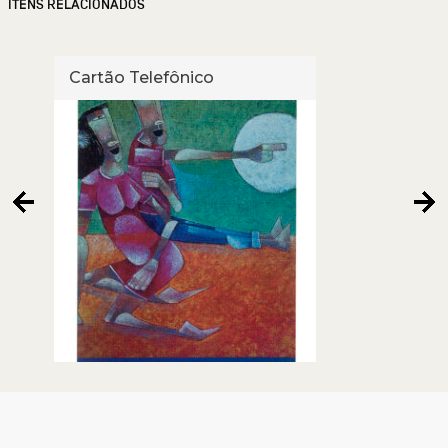
ITENS RELACIONADOS
Cartão Telefônico
Cart