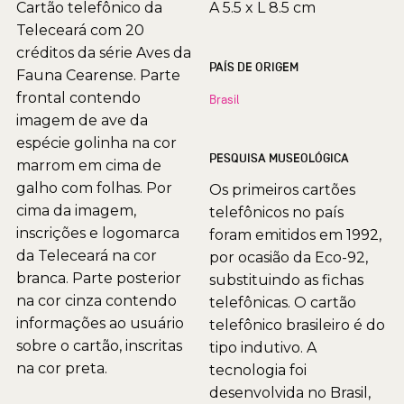
Cartão telefônico da
A 5.5 x L 8.5 cm
Teleceará com 20
créditos da série Aves da
PAÍS DE ORIGEM
Fauna Cearense. Parte
frontal contendo
Brasil
imagem de ave da
espécie golinha na cor
PESQUISA MUSEOLÓGICA
marrom em cima de
galho com folhas. Por
Os primeiros cartões
cima da imagem,
telefônicos no país
inscrições e logomarca
foram emitidos em 1992,
da Teleceará na cor
por ocasião da Eco-92,
branca. Parte posterior
substituindo as fichas
na cor cinza contendo
telefônicas. O cartão
informações ao usuário
telefônico brasileiro é do
sobre o cartão, inscritas
tipo indutivo. A
na cor preta.
tecnologia foi
desenvolvida no Brasil,