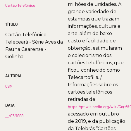
milhões de unidades. A
Cartão Telefônico
grande variedade de
estampas que traziam
TÍTULO
informações, cultura e
arte, além do baixo
Cartão Telefônico
custo e facilidade de
Teleceará - Série Aves da
obtenção, estimularam
Fauna Cearense -
o colecionismo dos
Golinha
cartões telefônicos, que
ficou conhecido como
AUTORIA
Telecartofilia. /
Informações sobre os
CSM
cartões telefônicos
retiradas de
DATA
https://pt.wikipedia.org/wiki/Car
acessado em outubro
__/03/1999
de 2019, e da publicação
da Telebrás “Cartões