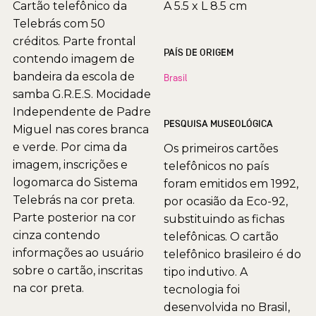
Cartão telefônico da
A 5.5 x L 8.5 cm
Telebrás com 50
créditos. Parte frontal
PAÍS DE ORIGEM
contendo imagem de
bandeira da escola de
Brasil
samba G.R.E.S. Mocidade
Independente de Padre
PESQUISA MUSEOLÓGICA
Miguel nas cores branca
e verde. Por cima da
Os primeiros cartões
imagem, inscrições e
telefônicos no país
logomarca do Sistema
foram emitidos em 1992,
Telebrás na cor preta.
por ocasião da Eco-92,
Parte posterior na cor
substituindo as fichas
cinza contendo
telefônicas. O cartão
informações ao usuário
telefônico brasileiro é do
sobre o cartão, inscritas
tipo indutivo. A
na cor preta.
tecnologia foi
desenvolvida no Brasil,