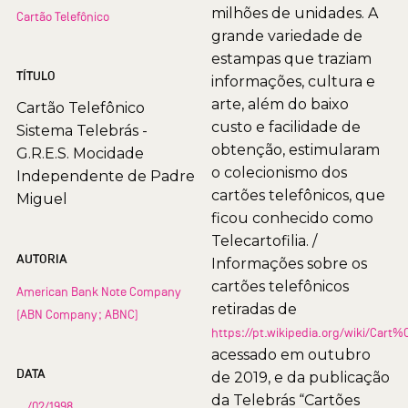
milhões de unidades. A
Cartão Telefônico
grande variedade de
estampas que traziam
TÍTULO
informações, cultura e
arte, além do baixo
Cartão Telefônico
custo e facilidade de
Sistema Telebrás -
obtenção, estimularam
G.R.E.S. Mocidade
o colecionismo dos
Independente de Padre
cartões telefônicos, que
Miguel
ficou conhecido como
Telecartofilia. /
AUTORIA
Informações sobre os
cartões telefônicos
American Bank Note Company
retiradas de
(ABN Company; ABNC)
https://pt.wikipedia.org/wiki/Car
acessado em outubro
DATA
de 2019, e da publicação
da Telebrás “Cartões
__/02/1998