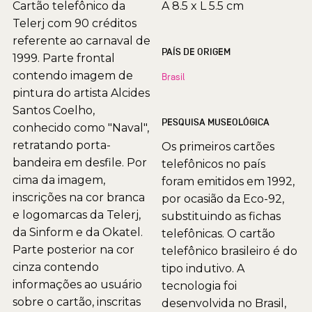
Cartão telefônico da
A 8.5 x L 5.5 cm
Telerj com 90 créditos
referente ao carnaval de
PAÍS DE ORIGEM
1999. Parte frontal
contendo imagem de
Brasil
pintura do artista Alcides
Santos Coelho,
PESQUISA MUSEOLÓGICA
conhecido como "Naval",
retratando porta-
Os primeiros cartões
bandeira em desfile. Por
telefônicos no país
cima da imagem,
foram emitidos em 1992,
inscrições na cor branca
por ocasião da Eco-92,
e logomarcas da Telerj,
substituindo as fichas
da Sinform e da Okatel.
telefônicas. O cartão
Parte posterior na cor
telefônico brasileiro é do
cinza contendo
tipo indutivo. A
informações ao usuário
tecnologia foi
sobre o cartão, inscritas
desenvolvida no Brasil,