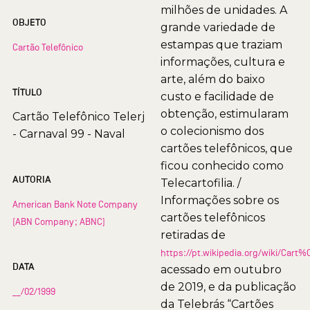
milhões de unidades. A
OBJETO
grande variedade de
estampas que traziam
Cartão Telefônico
informações, cultura e
arte, além do baixo
TÍTULO
custo e facilidade de
obtenção, estimularam
Cartão Telefônico Telerj
o colecionismo dos
- Carnaval 99 - Naval
cartões telefônicos, que
ficou conhecido como
AUTORIA
Telecartofilia. /
Informações sobre os
American Bank Note Company
cartões telefônicos
(ABN Company; ABNC)
retiradas de
https://pt.wikipedia.org/wiki/Car
DATA
acessado em outubro
de 2019, e da publicação
__/02/1999
da Telebrás “Cartões