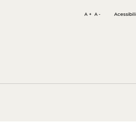
Acessibil
A +
A -