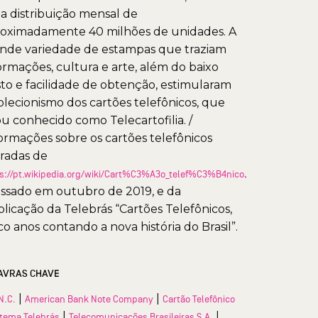
 distribuição mensal de
oximadamente 40 milhões de unidades. A
nde variedade de estampas que traziam
ormações, cultura e arte, além do baixo
to e facilidade de obtenção, estimularam
olecionismo dos cartões telefônicos, que
ou conhecido como Telecartofilia. /
ormações sobre os cartões telefônicos
iradas de
s://pt.wikipedia.org/wiki/Cart%C3%A3o_telef%C3%B4nico,
ssado em outubro de 2019, e da
licação da Telebrás “Cartões Telefônicos,
co anos contando a nova história do Brasil”.
AVRAS CHAVE
|
|
N.C.
American Bank Note Company
Cartão Telefônico
|
|
stema Telebrás
Telecomunicações Brasileiras S.A.