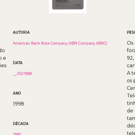
AUTORIA
PES
Os 
American Bank Note Company (ABN Company ABNC)
do
for
o e
92,
DATA
ões
car
A t
__/03/1998
os 
Cen
ANO
Tel
tin
1998
de 
tam
DÉCADA
déc
tel
1990