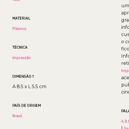
uma
apr
MATERIAL
gra
inf
Plástico
cus
o c
TÉCNICA
fic
Inf
Impressão
ret
http
DIMENSÃO 1
ace
pub
A 8.5 x L 5.5 cm
cin
PAÍS DE ORIGEM
PAL
Brasil
A.B.
|
Si