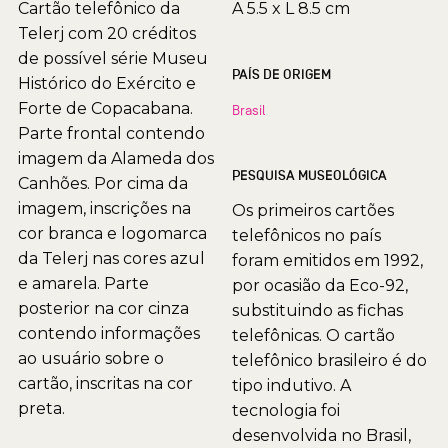
Cartão telefônico da
A 5.5 x L 8.5 cm
Telerj com 20 créditos
de possível série Museu
PAÍS DE ORIGEM
Histórico do Exército e
Forte de Copacabana.
Brasil
Parte frontal contendo
imagem da Alameda dos
PESQUISA MUSEOLÓGICA
Canhões. Por cima da
imagem, inscrições na
Os primeiros cartões
cor branca e logomarca
telefônicos no país
da Telerj nas cores azul
foram emitidos em 1992,
e amarela. Parte
por ocasião da Eco-92,
posterior na cor cinza
substituindo as fichas
contendo informações
telefônicas. O cartão
ao usuário sobre o
telefônico brasileiro é do
cartão, inscritas na cor
tipo indutivo. A
preta.
tecnologia foi
desenvolvida no Brasil,