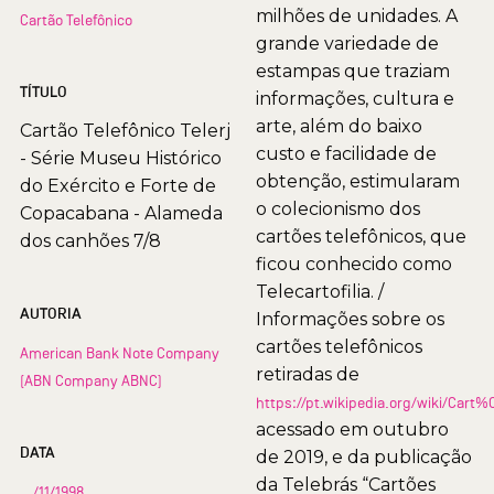
milhões de unidades. A
Cartão Telefônico
grande variedade de
estampas que traziam
TÍTULO
informações, cultura e
arte, além do baixo
Cartão Telefônico Telerj
custo e facilidade de
- Série Museu Histórico
obtenção, estimularam
do Exército e Forte de
o colecionismo dos
Copacabana - Alameda
cartões telefônicos, que
dos canhões 7/8
ficou conhecido como
Telecartofilia. /
AUTORIA
Informações sobre os
cartões telefônicos
American Bank Note Company
retiradas de
(ABN Company ABNC)
https://pt.wikipedia.org/wiki/Car
acessado em outubro
DATA
de 2019, e da publicação
da Telebrás “Cartões
__/11/1998