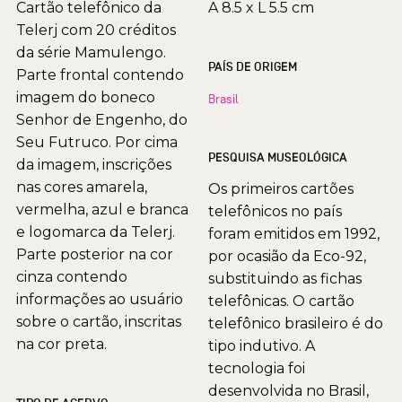
Cartão telefônico da
A 8.5 x L 5.5 cm
Telerj com 20 créditos
da série Mamulengo.
PAÍS DE ORIGEM
Parte frontal contendo
imagem do boneco
Brasil
Senhor de Engenho, do
Seu Futruco. Por cima
PESQUISA MUSEOLÓGICA
da imagem, inscrições
nas cores amarela,
Os primeiros cartões
vermelha, azul e branca
telefônicos no país
e logomarca da Telerj.
foram emitidos em 1992,
Parte posterior na cor
por ocasião da Eco-92,
cinza contendo
substituindo as fichas
informações ao usuário
telefônicas. O cartão
sobre o cartão, inscritas
telefônico brasileiro é do
na cor preta.
tipo indutivo. A
tecnologia foi
desenvolvida no Brasil,