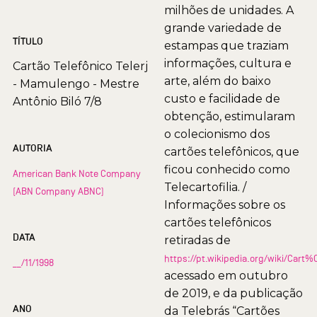
milhões de unidades. A
grande variedade de
TÍTULO
estampas que traziam
informações, cultura e
Cartão Telefônico Telerj
arte, além do baixo
- Mamulengo - Mestre
custo e facilidade de
Antônio Biló 7/8
obtenção, estimularam
o colecionismo dos
AUTORIA
cartões telefônicos, que
ficou conhecido como
American Bank Note Company
Telecartofilia. /
(ABN Company ABNC)
Informações sobre os
cartões telefônicos
DATA
retiradas de
https://pt.wikipedia.org/wiki/Car
__/11/1998
acessado em outubro
de 2019, e da publicação
ANO
da Telebrás “Cartões