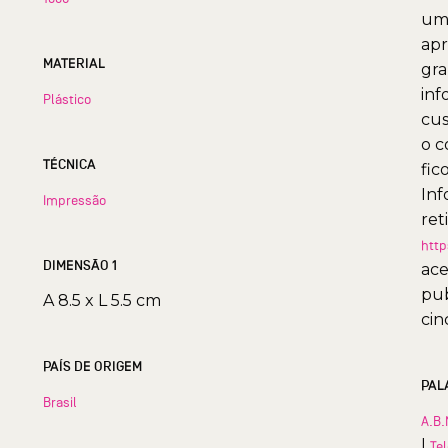
uma
apr
MATERIAL
gra
inf
Plástico
cus
o c
TÉCNICA
fic
Inf
Impressão
ret
http
DIMENSÃO 1
ace
pub
A 8.5 x L 5.5 cm
cin
PAÍS DE ORIGEM
PAL
Brasil
A.B.
|
Te