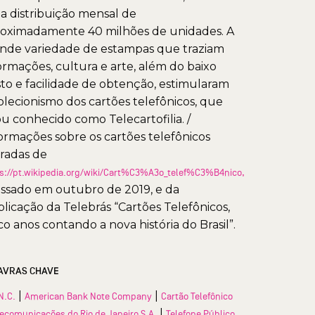
 distribuição mensal de
oximadamente 40 milhões de unidades. A
nde variedade de estampas que traziam
ormações, cultura e arte, além do baixo
to e facilidade de obtenção, estimularam
olecionismo dos cartões telefônicos, que
ou conhecido como Telecartofilia. /
ormações sobre os cartões telefônicos
iradas de
s://pt.wikipedia.org/wiki/Cart%C3%A3o_telef%C3%B4nico,
ssado em outubro de 2019, e da
licação da Telebrás “Cartões Telefônicos,
co anos contando a nova história do Brasil”.
AVRAS CHAVE
|
|
N.C.
American Bank Note Company
Cartão Telefônico
|
lecomunicações do Rio de Janeiro S.A.
Telefone Público