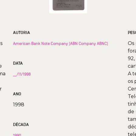
AUTORIA
PES
s
Os 
American Bank Note Company (ABN Company ABNC)
for
92,
DATA
e
car
ima
A t
__/11/1998
os 
r
Cen
ANO
Tel
tin
1998
de 
tam
DÉCADA
déc
tel
1990