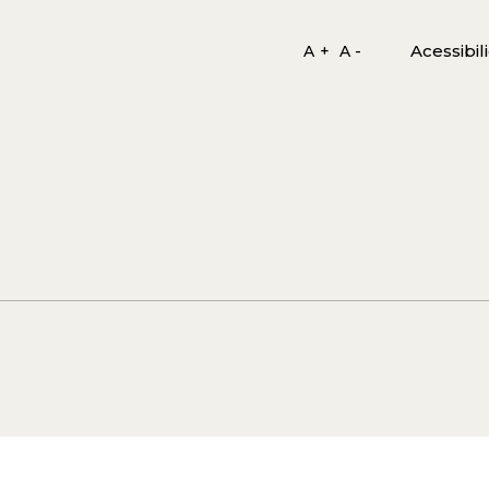
Acessibil
A +
A -