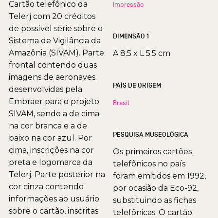
Cartão telefônico da
Impressão
Telerj com 20 créditos
de possível série sobre o
DIMENSÃO 1
Sistema de Vigilância da
Amazônia (SIVAM). Parte
A 8.5 x L 5.5 cm
frontal contendo duas
imagens de aeronaves
PAÍS DE ORIGEM
desenvolvidas pela
Embraer para o projeto
Brasil
SIVAM, sendo a de cima
na cor branca e a de
PESQUISA MUSEOLÓGICA
baixo na cor azul. Por
cima, inscrições na cor
Os primeiros cartões
preta e logomarca da
telefônicos no país
Telerj. Parte posterior na
foram emitidos em 1992,
cor cinza contendo
por ocasião da Eco-92,
informações ao usuário
substituindo as fichas
sobre o cartão, inscritas
telefônicas. O cartão