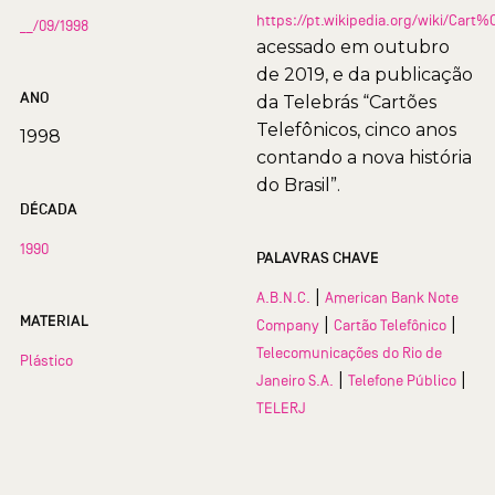
https://pt.wikipedia.org/wiki/Car
__/09/1998
acessado em outubro
de 2019, e da publicação
ANO
da Telebrás “Cartões
Telefônicos, cinco anos
1998
contando a nova história
do Brasil”.
DÉCADA
1990
PALAVRAS CHAVE
|
A.B.N.C.
American Bank Note
MATERIAL
|
|
Company
Cartão Telefônico
Telecomunicações do Rio de
Plástico
|
|
Janeiro S.A.
Telefone Público
TELERJ