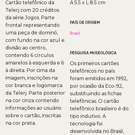
Cartão telefônico da
A 5.5 x L 8.5 cm
Telerj com 20 créditos
da série Jogos. Parte
PAÍS DE ORIGEM
frontal representando
uma peça de dominó,
Brasil
com fundo na cor azul e
divisão ao centro,
PESQUISA MUSEOLÓGICA
contendo 6 círculos
amarelos à esquerda e 6
Os primeiros cartões
à direita. Por cima da
telefônicos no país
imagem, inscrições na
foram emitidos em 1992,
cor branca e logomarca
por ocasião da Eco-92,
da Telerj. Parte posterior
substituindo as fichas
na cor cinza contendo
telefônicas. O cartão
informações ao usuário
telefônico brasileiro é do
sobre o cartão, inscritas
tipo indutivo. A
na cor preta.
tecnologia foi
desenvolvida no Brasil,