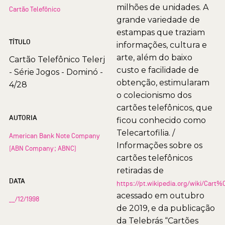
milhões de unidades. A
Cartão Telefônico
grande variedade de
estampas que traziam
TÍTULO
informações, cultura e
arte, além do baixo
Cartão Telefônico Telerj
custo e facilidade de
- Série Jogos - Dominó -
obtenção, estimularam
4/28
o colecionismo dos
cartões telefônicos, que
AUTORIA
ficou conhecido como
Telecartofilia. /
American Bank Note Company
Informações sobre os
(ABN Company; ABNC)
cartões telefônicos
retiradas de
DATA
https://pt.wikipedia.org/wiki/Car
acessado em outubro
__/12/1998
de 2019, e da publicação
da Telebrás “Cartões