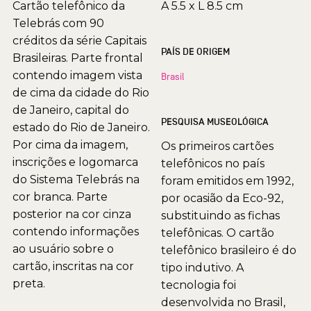
Cartão telefônico da
A 5.5 x L 8.5 cm
Telebrás com 90
créditos da série Capitais
PAÍS DE ORIGEM
Brasileiras. Parte frontal
contendo imagem vista
Brasil
de cima da cidade do Rio
de Janeiro, capital do
PESQUISA MUSEOLÓGICA
estado do Rio de Janeiro.
Por cima da imagem,
Os primeiros cartões
inscrições e logomarca
telefônicos no país
do Sistema Telebrás na
foram emitidos em 1992,
cor branca. Parte
por ocasião da Eco-92,
posterior na cor cinza
substituindo as fichas
contendo informações
telefônicas. O cartão
ao usuário sobre o
telefônico brasileiro é do
cartão, inscritas na cor
tipo indutivo. A
preta.
tecnologia foi
desenvolvida no Brasil,