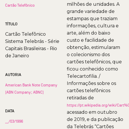
milhões de unidades. A
Cartão Telefônico
grande variedade de
estampas que traziam
TÍTULO
informações, cultura e
arte, além do baixo
Cartão Telefônico
custo e facilidade de
Sistema Telebrás - Série
obtenção, estimularam
Capitais Brasileiras - Rio
o colecionismo dos
de Janeiro
cartões telefônicos, que
ficou conhecido como
AUTORIA
Telecartofilia. /
Informações sobre os
American Bank Note Company
cartões telefônicos
(ABN Company; ABNC)
retiradas de
https://pt.wikipedia.org/wiki/Car
DATA
acessado em outubro
de 2019, e da publicação
__/03/1996
da Telebrás “Cartões