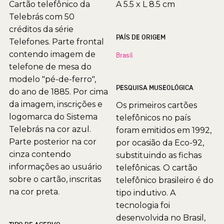
Cartão telefônico da
A 5.5 x L 8.5 cm
Telebrás com 50
créditos da série
PAÍS DE ORIGEM
Telefones. Parte frontal
contendo imagem de
Brasil
telefone de mesa do
modelo "pé-de-ferro",
PESQUISA MUSEOLÓGICA
do ano de 1885. Por cima
da imagem, inscrições e
Os primeiros cartões
logomarca do Sistema
telefônicos no país
Telebrás na cor azul.
foram emitidos em 1992,
Parte posterior na cor
por ocasião da Eco-92,
cinza contendo
substituindo as fichas
informações ao usuário
telefônicas. O cartão
sobre o cartão, inscritas
telefônico brasileiro é do
na cor preta.
tipo indutivo. A
tecnologia foi
desenvolvida no Brasil,