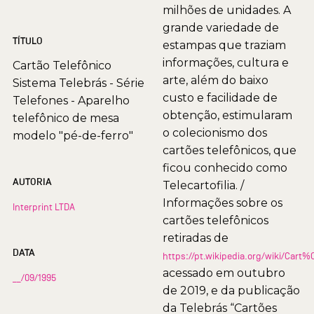
milhões de unidades. A
grande variedade de
TÍTULO
estampas que traziam
informações, cultura e
Cartão Telefônico
arte, além do baixo
Sistema Telebrás - Série
custo e facilidade de
Telefones - Aparelho
obtenção, estimularam
telefônico de mesa
o colecionismo dos
modelo "pé-de-ferro"
cartões telefônicos, que
ficou conhecido como
AUTORIA
Telecartofilia. /
Informações sobre os
Interprint LTDA
cartões telefônicos
retiradas de
DATA
https://pt.wikipedia.org/wiki/Car
acessado em outubro
__/09/1995
de 2019, e da publicação
da Telebrás “Cartões