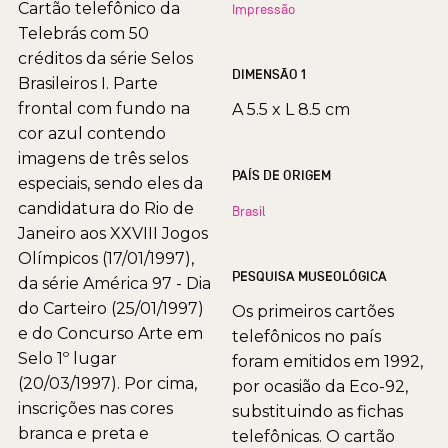
Cartão telefônico da
Impressão
Telebrás com 50
créditos da série Selos
DIMENSÃO 1
Brasileiros I. Parte
frontal com fundo na
A 5.5 x L 8.5 cm
cor azul contendo
imagens de três selos
PAÍS DE ORIGEM
especiais, sendo eles da
candidatura do Rio de
Brasil
Janeiro aos XXVIII Jogos
Olímpicos (17/01/1997),
PESQUISA MUSEOLÓGICA
da série América 97 - Dia
do Carteiro (25/01/1997)
Os primeiros cartões
e do Concurso Arte em
telefônicos no país
Selo 1º lugar
foram emitidos em 1992,
(20/03/1997). Por cima,
por ocasião da Eco-92,
inscrições nas cores
substituindo as fichas
branca e preta e
telefônicas. O cartão