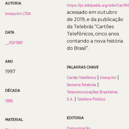
AUTORIA
https://pt.wikipedia.org/wiki/Car
acessado em outubro
Interprint LTDA
de 2019, e da publicação
da Telebrás “Cartões
DATA
Telefônicos, cinco anos
contando a nova história
__/03/1997
do Brasil”.
ANO
PALAVRAS CHAVE
1997
|
|
Cartão Telefônico
Interprint
|
Sistema Telebrás
DÉCADA
Telecomunicações Brasileiras
|
S.A.
Telefone Público
1990
EDITORIA
MATERIAL
Comunicação