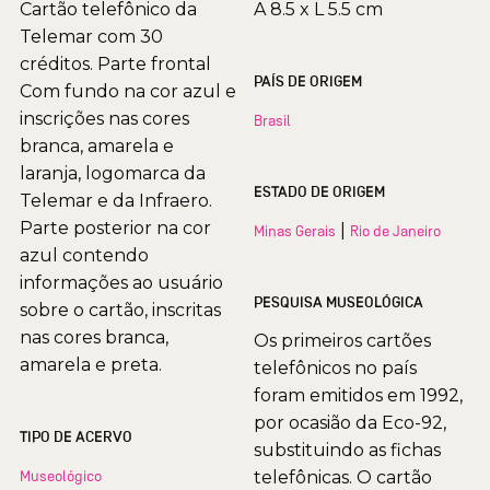
Cartão telefônico da
A 8.5 x L 5.5 cm
Telemar com 30
créditos. Parte frontal
PAÍS DE ORIGEM
Com fundo na cor azul e
inscrições nas cores
Brasil
branca, amarela e
laranja, logomarca da
ESTADO DE ORIGEM
Telemar e da Infraero.
Parte posterior na cor
|
Minas Gerais
Rio de Janeiro
azul contendo
informações ao usuário
PESQUISA MUSEOLÓGICA
sobre o cartão, inscritas
nas cores branca,
Os primeiros cartões
amarela e preta.
telefônicos no país
foram emitidos em 1992,
por ocasião da Eco-92,
TIPO DE ACERVO
substituindo as fichas
Museológico
telefônicas. O cartão