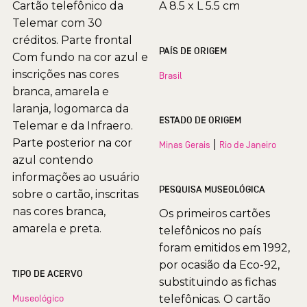
Cartão telefônico da
A 8.5 x L 5.5 cm
Telemar com 30
créditos. Parte frontal
PAÍS DE ORIGEM
Com fundo na cor azul e
inscrições nas cores
Brasil
branca, amarela e
laranja, logomarca da
ESTADO DE ORIGEM
Telemar e da Infraero.
Parte posterior na cor
|
Minas Gerais
Rio de Janeiro
azul contendo
informações ao usuário
PESQUISA MUSEOLÓGICA
sobre o cartão, inscritas
nas cores branca,
Os primeiros cartões
amarela e preta.
telefônicos no país
foram emitidos em 1992,
por ocasião da Eco-92,
TIPO DE ACERVO
substituindo as fichas
Museológico
telefônicas. O cartão