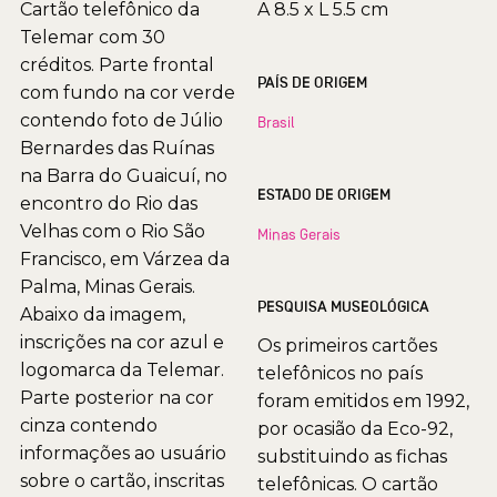
Cartão telefônico da
A 8.5 x L 5.5 cm
Telemar com 30
créditos. Parte frontal
PAÍS DE ORIGEM
com fundo na cor verde
contendo foto de Júlio
Brasil
Bernardes das Ruínas
na Barra do Guaicuí, no
ESTADO DE ORIGEM
encontro do Rio das
Velhas com o Rio São
Minas Gerais
Francisco, em Várzea da
Palma, Minas Gerais.
PESQUISA MUSEOLÓGICA
Abaixo da imagem,
inscrições na cor azul e
Os primeiros cartões
logomarca da Telemar.
telefônicos no país
Parte posterior na cor
foram emitidos em 1992,
cinza contendo
por ocasião da Eco-92,
informações ao usuário
substituindo as fichas
sobre o cartão, inscritas
telefônicas. O cartão