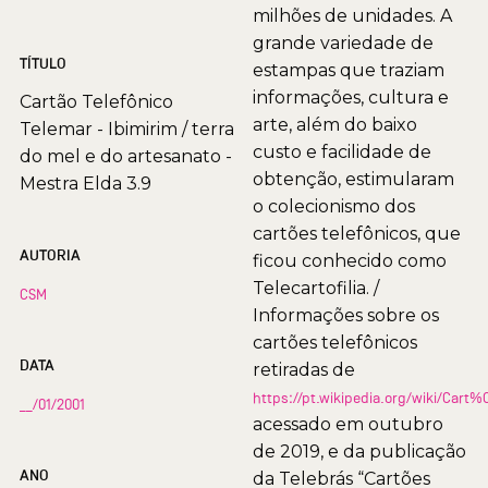
milhões de unidades. A
grande variedade de
TÍTULO
estampas que traziam
informações, cultura e
Cartão Telefônico
arte, além do baixo
Telemar - Ibimirim / terra
custo e facilidade de
do mel e do artesanato -
obtenção, estimularam
Mestra Elda 3.9
o colecionismo dos
cartões telefônicos, que
AUTORIA
ficou conhecido como
Telecartofilia. /
CSM
Informações sobre os
cartões telefônicos
DATA
retiradas de
https://pt.wikipedia.org/wiki/Car
__/01/2001
acessado em outubro
de 2019, e da publicação
ANO
da Telebrás “Cartões