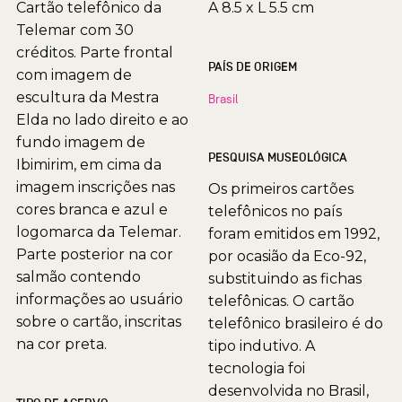
Cartão telefônico da
A 8.5 x L 5.5 cm
Telemar com 30
créditos. Parte frontal
PAÍS DE ORIGEM
com imagem de
escultura da Mestra
Brasil
Elda no lado direito e ao
fundo imagem de
PESQUISA MUSEOLÓGICA
Ibimirim, em cima da
imagem inscrições nas
Os primeiros cartões
cores branca e azul e
telefônicos no país
logomarca da Telemar.
foram emitidos em 1992,
Parte posterior na cor
por ocasião da Eco-92,
salmão contendo
substituindo as fichas
informações ao usuário
telefônicas. O cartão
sobre o cartão, inscritas
telefônico brasileiro é do
na cor preta.
tipo indutivo. A
tecnologia foi
desenvolvida no Brasil,