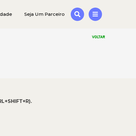
idade
Seja Um Parceiro
VOLTAR
RL+SHIFT+R).