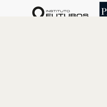
O INSTITUTO
PROGRAM
Quem somos
Cultura
Nossa História
Educação