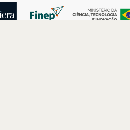
AS
ESPAÇOS
PARCERIAS
Petrobras
Futuros –
Arte e