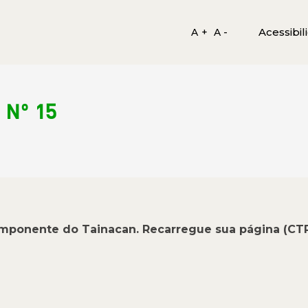
Acessibil
A +
A -
Nº 15
omponente do Tainacan. Recarregue sua página (CT