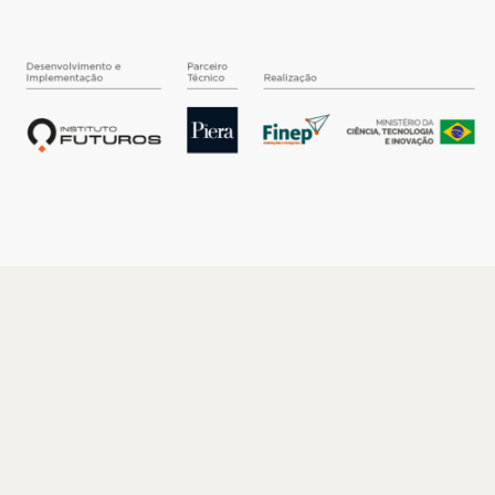
O INSTITUTO
Quem somos
Nossa História
Nossos Números
Quem faz