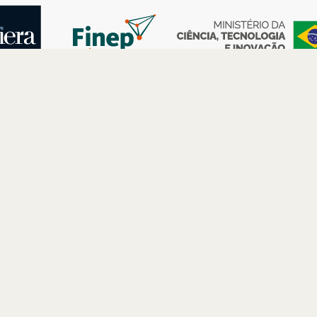
AS
ESPAÇOS
PARCERIAS
Petrobras
Futuros –
Arte e