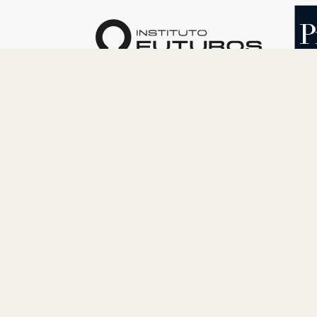
O INSTITUTO
PROGRAM
Quem somos
Cultura
Nossa História
Educação