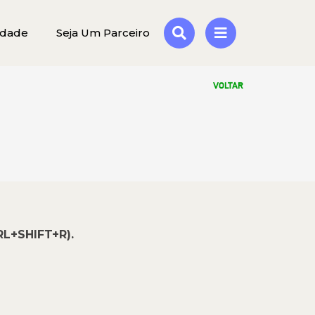
idade
Seja Um Parceiro
VOLTAR
RL+SHIFT+R).