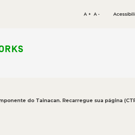
Acessibil
A +
A -
WORKS
omponente do Tainacan. Recarregue sua página (CT