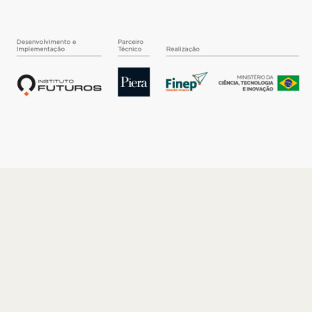
O INSTITUTO
Quem somos
Nossa História
Nossos Números
Quem faz