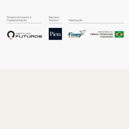
O INSTITUTO
Quem somos
Nossa História
Nossos Números
Quem faz