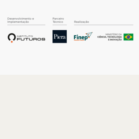
O INSTITUTO
Quem somos
Nossa História
Nossos Números
Quem faz