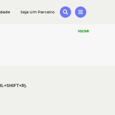
idade
Seja Um Parceiro
VOLTAR
RL+SHIFT+R).