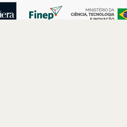
AS
ESPAÇOS
PARCERIAS
Petrobras
Futuros –
Arte e