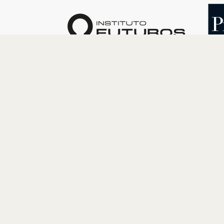
O INSTITUTO
PROGRAM
Quem somos
Cultura
Nossa História
Educação