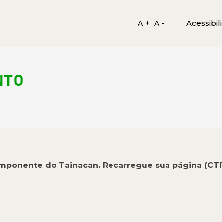
Acessibil
A +
A -
NTO
omponente do Tainacan. Recarregue sua página (CT