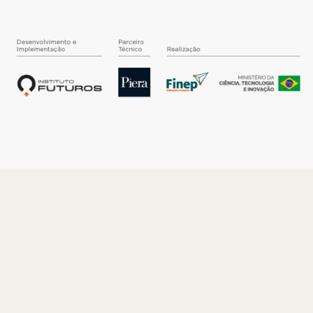
O INSTITUTO
Quem somos
Nossa História
Nossos Números
Quem faz