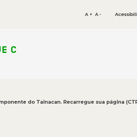
Acessibil
A +
A -
E C
omponente do Tainacan. Recarregue sua página (CT