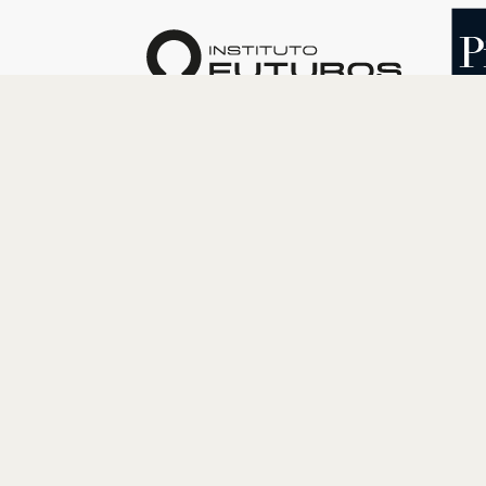
O INSTITUTO
PROGRAM
Quem somos
Cultura
Nossa História
Educação