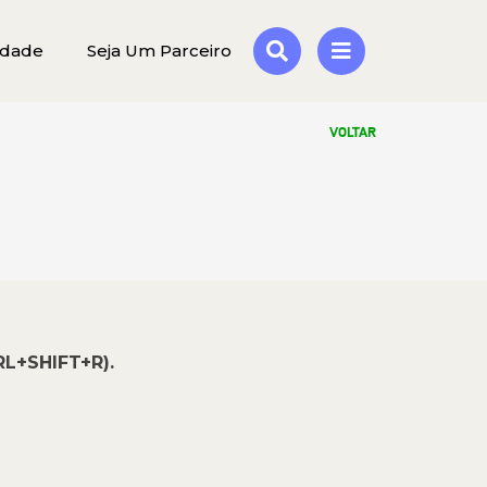
idade
Seja Um Parceiro
VOLTAR
RL+SHIFT+R).