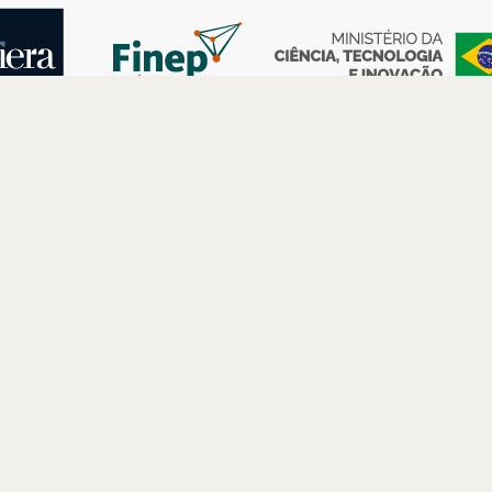
AS
ESPAÇOS
PARCERIAS
Petrobras
Futuros –
Arte e