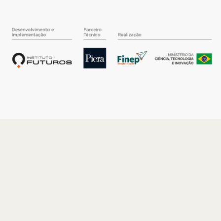
O INSTITUTO
Quem somos
Nossa História
Nossos Números
Quem faz