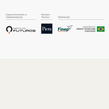
O INSTITUTO
Quem somos
Nossa História
Nossos Números
Quem faz