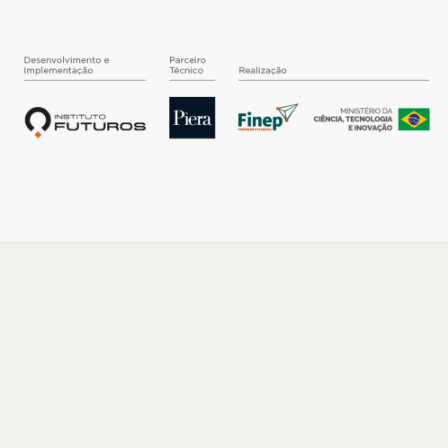
O INSTITUTO
Quem somos
Nossa História
Nossos Números
Quem faz