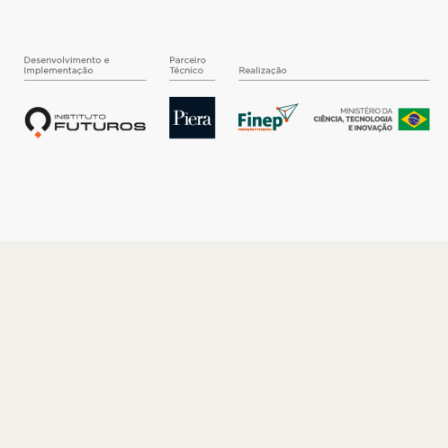
O INSTITUTO
Quem somos
Nossa História
Nossos Números
Quem faz