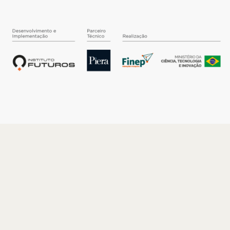
O INSTITUTO
Quem somos
Nossa História
Nossos Números
Quem faz