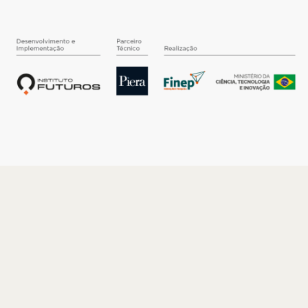
O INSTITUTO
Quem somos
Nossa História
Nossos Números
Quem faz