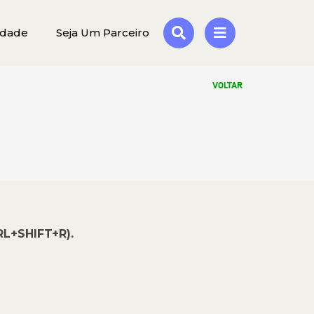
idade
Seja Um Parceiro
VOLTAR
RL+SHIFT+R).