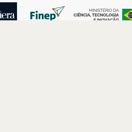
AS
ESPAÇOS
PARCERIAS
Petrobras
Futuros –
Arte e