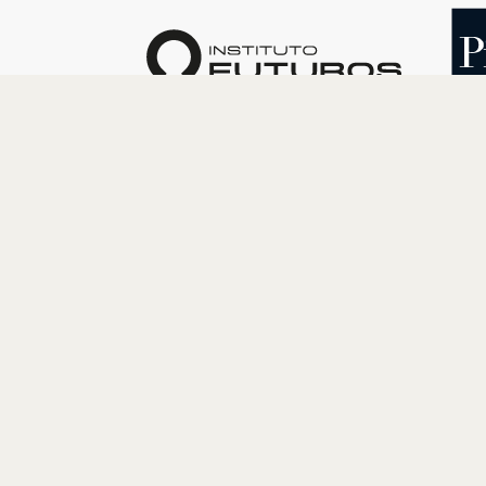
O INSTITUTO
PROGRAM
Quem somos
Cultura
Nossa História
Educação