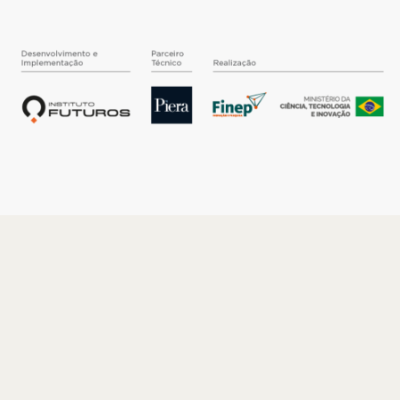
O INSTITUTO
Quem somos
Nossa História
Nossos Números
Quem faz