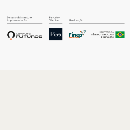
O INSTITUTO
Quem somos
Nossa História
Nossos Números
Quem faz